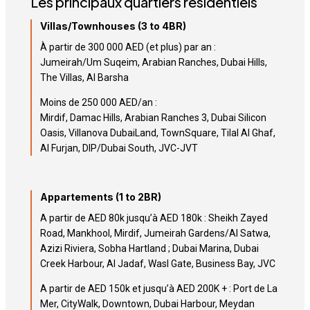
Les principaux quartiers résidentiels
Villas/Townhouses (3 to 4BR)
À partir de 300 000 AED (et plus) par an :
Jumeirah/Um Suqeim, Arabian Ranches, Dubai Hills,
The Villas, Al Barsha
Moins de 250 000 AED/an :
Mirdif, Damac Hills, Arabian Ranches 3, Dubai Silicon
Oasis, Villanova DubaiLand, TownSquare, Tilal Al Ghaf,
Al Furjan, DIP/Dubai South, JVC-JVT
Appartements (1 to 2BR)
A partir de AED 80k jusqu’à AED 180k : Sheikh Zayed
Road, Mankhool, Mirdif, Jumeirah Gardens/Al Satwa,
Azizi Riviera, Sobha Hartland ; Dubai Marina, Dubai
Creek Harbour, Al Jadaf, Wasl Gate, Business Bay, JVC
A partir de AED 150k et jusqu’à AED 200K + : Port de La
Mer, CityWalk, Downtown, Dubai Harbour, Meydan