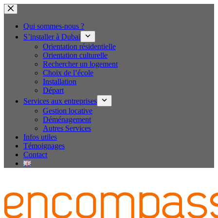
Passer
au
contenu
Qui sommes-nous ?
S’installer à Dubai
Orientation résidentielle
Orientation culturelle
Rechercher un logement
Choix de l’école
Installation
Départ
Services aux entreprises
Gestion locative
Déménagement
Autres Services
Infos utiles
Témoignages
Contact